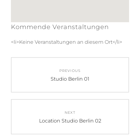
Kommende Veranstaltungen
<li>Keine Veranstaltungen an diesem Ort</li>
Beitragsnavigation
PREVIOUS
Previous
Studio Berlin 01
post:
NEXT
Next
Location Studio Berlin 02
post: