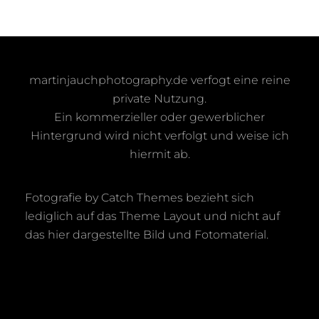
martinjauchphotography.de verfogt eine reine
private Nutzung.
Ein kommerzieller oder gewerblicher
Hintergrund wird nicht verfolgt und weise ich
hiermit ab.
Fotografie by Catch Themes bezieht sich
lediglich auf das Theme Layout und nicht auf
das hier dargestellte Bild und Fotomaterial.