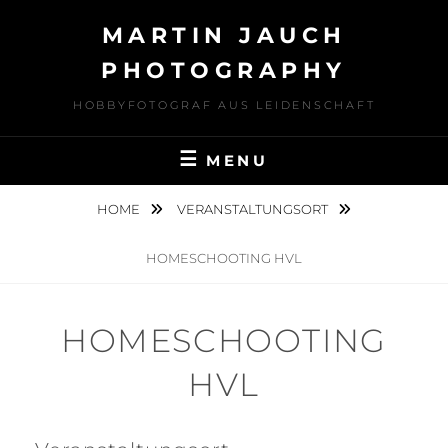
Skip
MARTIN JAUCH
to
content
PHOTOGRAPHY
HOBBYFOTOGRAF AUS LEIDENSCHAFT
MENU
HOME
VERANSTALTUNGSORT
HOMESCHOOTING HVL
HOMESCHOOTING
HVL